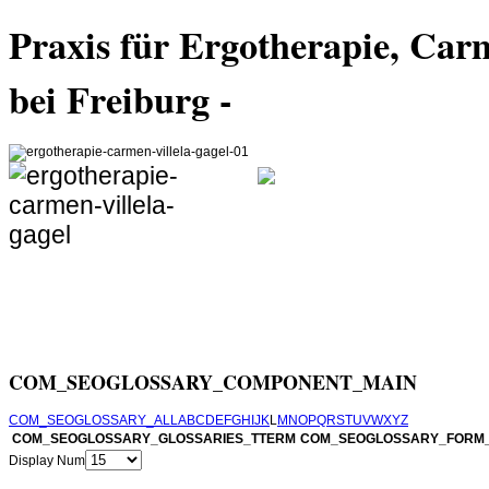
Praxis für Ergotherapie, Car
bei Freiburg -
unterstützt
Alters, die in ihrer H
oder von Einschränkun
Ziel ist, sie bei der Durchführung für sie bede
verschiedenen Bereichen in ihrer persönlichen
COM_SEOGLOSSARY_COMPONENT_MAIN
COM_SEOGLOSSARY_ALL
A
B
C
D
E
F
G
H
I
J
K
L
M
N
O
P
Q
R
S
T
U
V
W
X
Y
Z
COM_SEOGLOSSARY_GLOSSARIES_TTERM
COM_SEOGLOSSARY_FORM_
Display Num