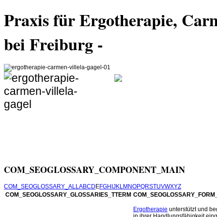
Praxis für Ergotherapie, Car
bei Freiburg -
unterstützt
Alters, die in ihrer H
oder von Einschränkun
Ziel ist, sie bei der Durchführung für sie bede
verschiedenen Bereichen in ihrer persönlichen
COM_SEOGLOSSARY_COMPONENT_MAIN
COM_SEOGLOSSARY_ALL
A
B
C
D
E
F
G
H
I
J
K
L
M
N
O
P
Q
R
S
T
U
V
W
X
Y
Z
COM_SEOGLOSSARY_GLOSSARIES_TTERM
COM_SEOGLOSSARY_FORM_
Ergotherapie
unterstützt und be
in ihrer Handlungsfähigkeit ein