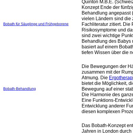
Quinton M.B.E. (Schwei
Konzept Ende der fünfzig
Behandlung angepasst (0
vielen Ländern sind die 
Fachliteratur zitiert. Di
Bobath für Säuglinge und Frühgeborene
Risikosymptome und das
sind zwei wichtige Punk
Behandlung des Babys 
basiert auf einem Boba
tiefen Wissen über die 
Die Bewegungen der H
zusammen mit der Rumpf-
Atmung. Die
Ergotherap
bietet die Möglichkeit, 
Bewegung auf einer stab
Bobath-Behandlung
Die Harmonie des ganzen
Eine Funktions-Entwickl
Entwicklung anderer Fun
diesen komplexen Proze
Das Bobath-Konzept ents
Jahren in London durch D