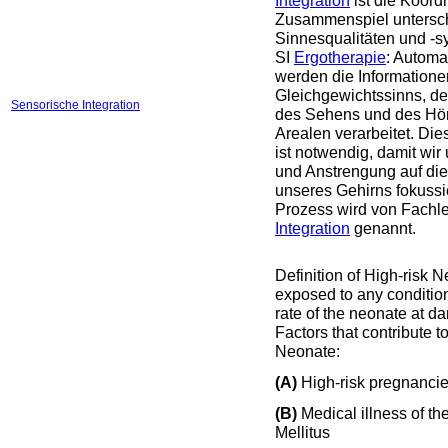
Integration
ist die Koordi
Zusammenspiel untersch
Sinnesqualitäten und -s
SI
Ergotherapie
: Automa
werden die Informatione
Gleichgewichtssinns, 
Sensorische Integration
des Sehens und des Hör
Arealen verarbeitet. Di
ist notwendig, damit wi
und Anstrengung auf di
unseres Gehirns fokussi
Prozess wird von Fachl
Integration
genannt.
Definition of High-risk 
exposed to any condition
rate of the neonate at da
Factors that contribute t
Neonate:
(A)
High-risk pregnancie
(B)
Medical illness of th
Mellitus