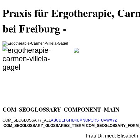
Praxis für Ergotherapie, Car
bei Freiburg -
unterstützt
Alters, die in ihrer H
oder von Einschränkun
Ziel ist, sie bei der Durchführung für sie bede
verschiedenen Bereichen in ihrer persönlichen
COM_SEOGLOSSARY_COMPONENT_MAIN
COM_SEOGLOSSARY_ALL
A
B
C
D
E
F
G
H
I
J
K
L
M
N
O
P
Q
R
S
T
U
V
W
X
Y
Z
COM_SEOGLOSSARY_GLOSSARIES_TTERM
COM_SEOGLOSSARY_FORM_
Frau Dr. med. Elisabet