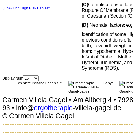
(C)
Complications of labo
„Low- und High Risk Babies“
Rupture Of Membrane (P
or Caesarian Section (C
(D)
Neonatal factors: e.
Identification of some H
previous conditions often
birth, Low birth weight in
from: Hypothermia, Hyp
Infant of Diabetic Mothe
Hyperbilirubinemia, and
Syndrome (RDS).
Display Num
Ich biete Behandlungen für:
Babys
Carmen Villela Gagel • Am Altberg 4 • 7928
93 • info@
ergotherapie
-villela-gagel.de
© Carmen Villela Gagel
-------------------------------------------------------
-------------------------------------------------------