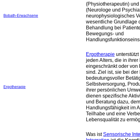
(Physiotherapeutin) und
(Neurologe und Psychiate
neurophysiologisches Ve
Bobath-Erwachsene
wesentliche Grundlage 
Behandlung bei Patiente
Bewegungs- und
Handlungsfunktionsein
Ergotherapie
unterstütz
jeden Alters, die in ihre
eingeschränkt oder von
sind. Ziel ist, sie bei de
bedeutungsvoller Betät
Selbstversorgung, Produk
Ergotherapie
ihrer persönlichen Umwel
dienen spezifische Akti
und Beratung dazu, de
Handlungsfähigkeit im Al
Teilhabe und eine Verbe
Lebensqualität zu ermög
Was ist
Sensorische Inte